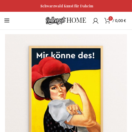
Schwarzwald Kunst für Daheim
0
/
0,00
€