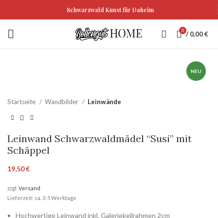
Schwarzwald Kunst für Daheim
0
/
0,00
€
NEU
Startseite
Wandbilder
Leinwände
Leinwand Schwarzwaldmädel “Susi” mit
Schäppel
19,50
€
zzgl.
Versand
Lieferzeit: ca. 3-5 Werktage
Hochwertige Leinwand inkl. Galeriekeilrahmen 2cm