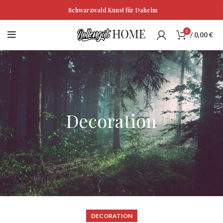
Schwarzwald Kunst für Daheim
0
/
0,00
€
Decoration
DECORATION