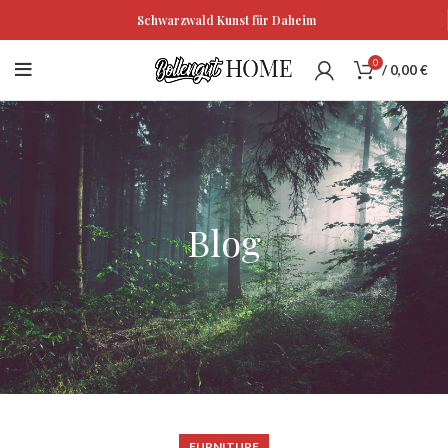
Schwarzwald Kunst für Daheim
0
/
0,00
€
Blog
FURNITURE