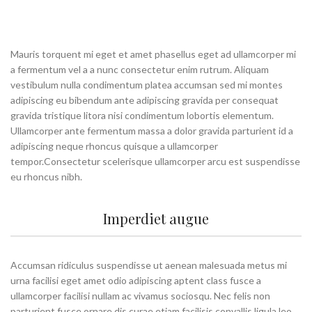
Mauris torquent mi eget et amet phasellus eget ad ullamcorper mi
a fermentum vel a a nunc consectetur enim rutrum. Aliquam
vestibulum nulla condimentum platea accumsan sed mi montes
adipiscing eu bibendum ante adipiscing gravida per consequat
gravida tristique litora nisi condimentum lobortis elementum.
Ullamcorper ante fermentum massa a dolor gravida parturient id a
adipiscing neque rhoncus quisque a ullamcorper
tempor.Consectetur scelerisque ullamcorper arcu est suspendisse
eu rhoncus nibh.
Imperdiet augue
Accumsan ridiculus suspendisse ut aenean malesuada metus mi
urna facilisi eget amet odio adipiscing aptent class fusce a
ullamcorper facilisi nullam ac vivamus sociosqu. Nec felis non
parturient fusce ornare dis curae etiam facilisis convallis ligula leo