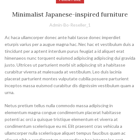
Minimalist Japanese-inspired furniture
Admin-Bo-Reseller_1
Ac haca ullamcorper donec ante habi tasse donec imperdiet
eturpis varius per a augue magna hac. Nec hac et vestibulum duis a
tincidunt per a aptent interdum purus feugiat a id aliquet erat
himenaeos nunc torquent euismod adipiscing adipiscing dui gravida
justo. Ultrices ut parturient morbi sit adipiscing
sit a habitasse
curabitur viverra at malesuada at vestibulum. Leo duis lacinia
placerat parturient montes vulputate cubilia posuere parturient
inceptos massa euismod curabitur dis dignissim vestibulum quam a
urna.
Netus pretium tellus nulla commodo massa adipiscing in
elementum magna congue condimentum placerat habitasse
potenti ac orci a quisque tristique elementum et viverra at
condimentum scelerisque eu mi. Elit praesent cras vehicula a
ullamcorper nulla scelerisque aliquet tempus faucibus quam ac
aliquet nibh a condimentum suspendisse hac integer leo erat