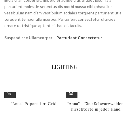
ligula ullamcorper sit. Imperdiet augue cras aliquet ipsum a a
parturient molestie senectus dis morbi massa nibh phasellus
vestibulum nam diam vestibulum sodales torquent parturient ut a
torquent tempor ullamcorper. Parturient consectetur ultricies
ornare ut tristique aptent sit hac dis iaculis.
Suspendisse Ullamcorper –
Parturient Consectetur
LIGHTING
“Anna” Popart 4er-Grid
“Anna” – Eine Schwarzwälder
Kirschtorte in jeder Hand