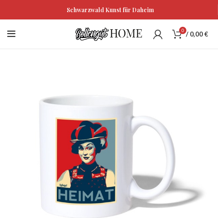
Schwarzwald Kunst für Daheim
0
/
0,00
€